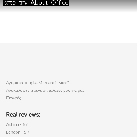
από
την
About
Office
Αγορά από τη La Mercanti - γιατι?
Ανακαλύψτε τι λένε οι πελατες μας για μας
Επαφές
Real reviews:
Athina -
5
⭐
London -
5
⭐