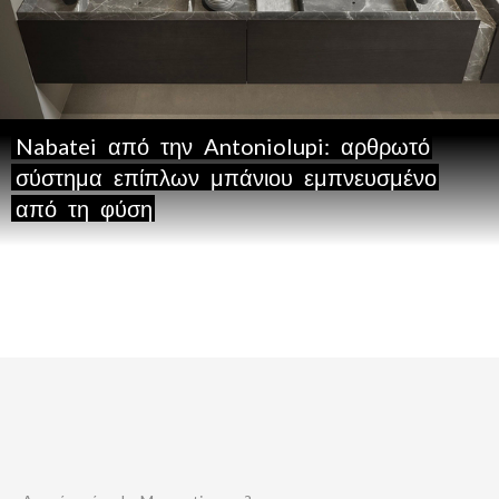
Nabatei
από
την
Antoniolupi:
αρθρωτό
σύστημα
επίπλων
μπάνιου
εμπνευσμένο
από
τη
φύση