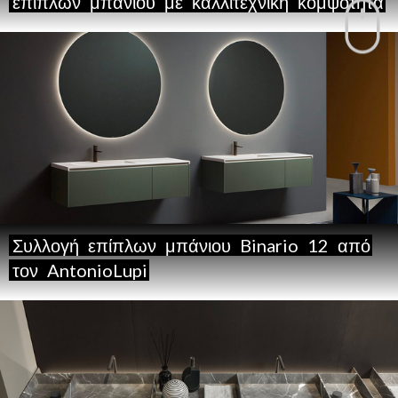
επίπλων
μπάνιου
με
καλλιτεχνική
κομψότητα
Συλλογή
επίπλων
μπάνιου
Binario
12
από
τον
AntonioLupi