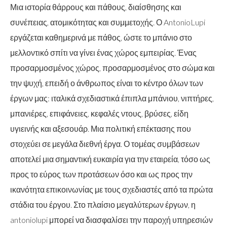
Μια ιστορία θάρρους και πάθους, διαίσθησης και
συνέπειας, ατομικότητας και συμμετοχής. Ο AntonioLupi
εργάζεται καθημερινά με πάθος, ώστε το μπάνιο στο
μελλοντικό σπίτι να γίνει ένας χώρος εμπειρίας. Ένας
προσαρμοσμένος χώρος, προσαρμοσμένος στο σώμα και
την ψυχή, επειδή ο άνθρωπος είναι το κέντρο όλων των
έργων μας: ιταλικά σχεδιαστικά έπιπλα μπάνιου, νιπτήρες,
μπανιέρες, επιφάνειες, κεφαλές ντους, βρύσες, είδη
υγιεινής και αξεσουάρ. Μια πολιτική επέκτασης που
στοχεύει σε μεγάλα διεθνή έργα. Ο τομέας συμβάσεων
αποτελεί μια σημαντική ευκαιρία για την εταιρεία, τόσο ως
προς το εύρος των προτάσεων όσο και ως προς την
ικανότητα επικοινωνίας με τους σχεδιαστές από τα πρώτα
στάδια του έργου. Στο πλαίσιο μεγαλύτερων έργων, η
antoniolupi μπορεί να διασφαλίσει την παροχή υπηρεσιών