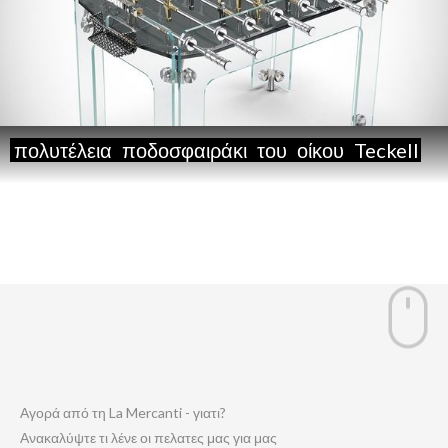
πολυτέλεια
ποδοσφαιράκι
του
οίκου
Teckell
Αγορά από τη La Mercanti - γιατι?
Ανακαλύψτε τι λένε οι πελατες μας για μας