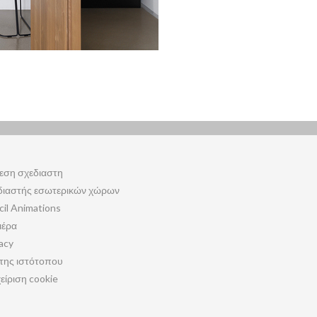
εση σχεδιαστη
διαστής εσωτερικών χώρων
cil Animations
ιέρα
acy
της ιστότοπου
είριση cookie