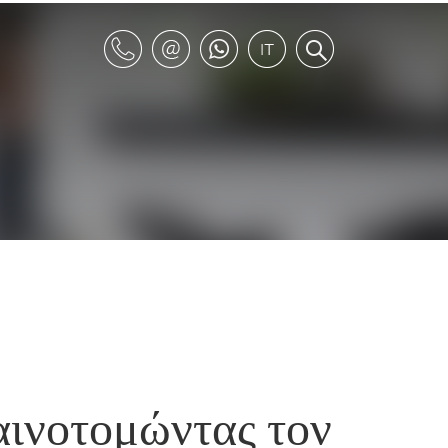
αινοτομώντας τον