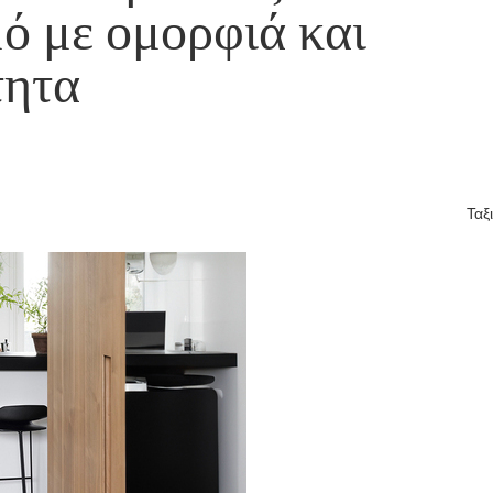
μό με ομορφιά και
τητα
Ταξ