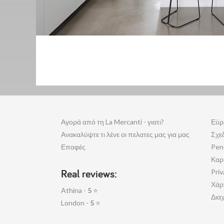
Αγορά από τη La Mercanti - γιατι?
Εύρ
Ανακαλύψτε τι λένε οι πελατες μας για μας
Σχε
Επαφές
Pen
Καρ
Real reviews:
Priv
Χάρ
Athina -
5
⭐
Διαχ
London -
5
⭐