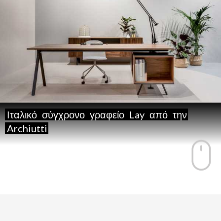
Ιταλικό
σύγχρονο
γραφείο
Lay
από
την
Archiutti