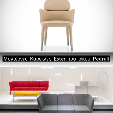
Μοντέρνες
Καρέκλες
Ester
του
οίκου
Pedrali