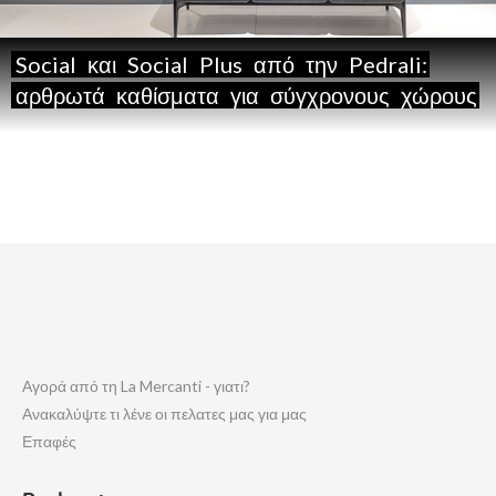
Social
και
Social
Plus
από
την
Pedrali:
αρθρωτά
καθίσματα
για
σύγχρονους
χώρους
Αγορά από τη La Mercanti - γιατι?
Ανακαλύψτε τι λένε οι πελατες μας για μας
Επαφές