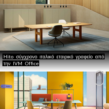
Hito
σύγχρονο
ιταλικό
εταιρικό
γραφείο
από
την
IVM
Office