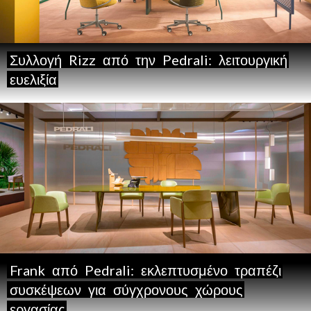
Συλλογή
Rizz
από
την
Pedrali:
λειτουργική
ευελιξία
Frank
από
Pedrali:
εκλεπτυσμένο
τραπέζι
συσκέψεων
για
σύγχρονους
χώρους
εργασίας