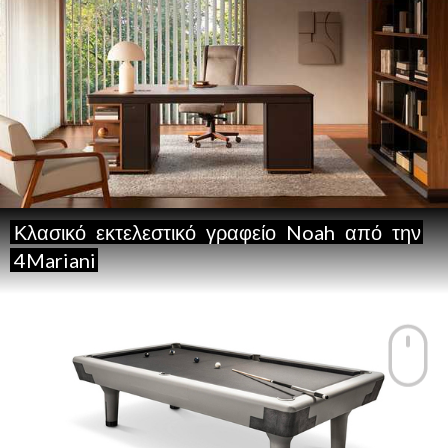
Κλασικό
εκτελεστικό
γραφείο
Noah
από
την
4Mariani