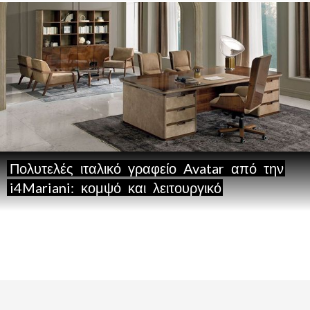
Πολυτελές
ιταλικό
γραφείο
Avatar
από
την
i4Mariani:
κομψό
και
λειτουργικό