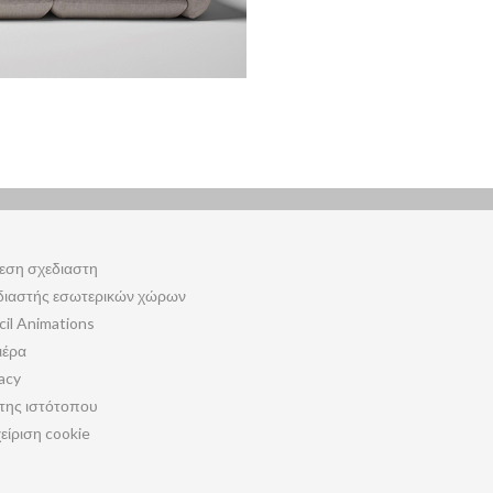
εση σχεδιαστη
διαστής εσωτερικών χώρων
cil Animations
ιέρα
acy
της ιστότοπου
είριση cookie