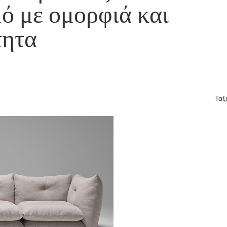
μό με ομορφιά και
τητα
Ταξ