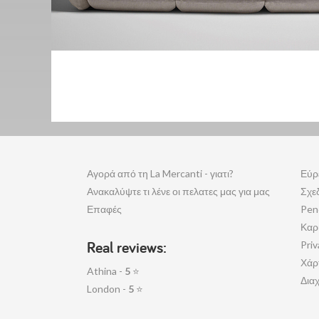
Αγορά από τη La Mercanti - γιατι?
Εύρ
Ανακαλύψτε τι λένε οι πελατες μας για μας
Σχε
Επαφές
Pen
Καρ
Real reviews:
Priv
Χάρ
Athina -
5
⭐
Διαχ
London -
5
⭐