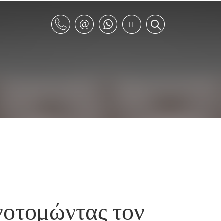
ινοτομώντας τον