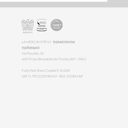
LA MERCANTI® Srl - Ιταλικά έπιπλα
σχεδιασμού
Via Pasubio, 10
63074 San Benedetto del Tronto (AP) - ITALY
Fully Paid Share Capital € 10.200
VAT N. IT01525090443 - REA 152843 AP