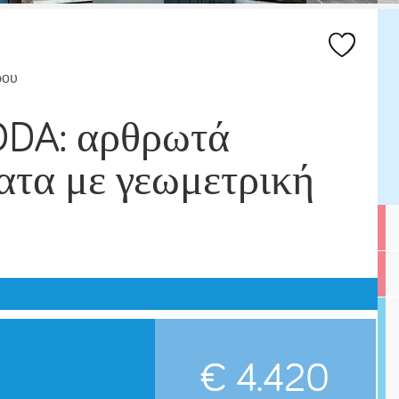
ρου
ODA: αρθρωτά
ατα με γεωμετρική
€ 4.420