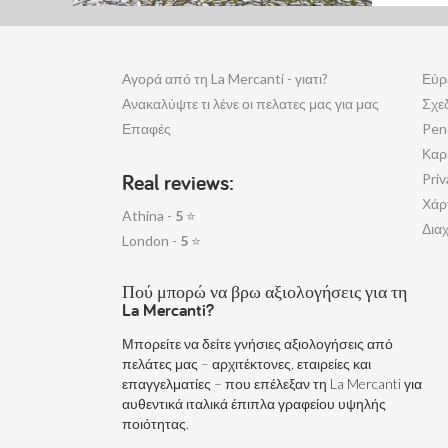
Αγορά από τη La Mercanti - γιατι?
Εύρ
Ανακαλύψτε τι λένε οι πελατες μας για μας
Σχε
Επαφές
Pen
Καρ
Real reviews:
Priv
Χάρ
Athina -
5
⭐
Διαχ
London -
5
⭐
Πού μπορώ να βρω αξιολογήσεις για τη
La Mercanti?
Μπορείτε να δείτε γνήσιες αξιολογήσεις από
πελάτες μας – αρχιτέκτονες, εταιρείες και
επαγγελματίες – που επέλεξαν τη La Mercanti για
αυθεντικά ιταλικά έπιπλα γραφείου υψηλής
ποιότητας.