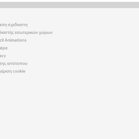
εση σχεδιαστη
διαστής εσωτερικών χώρων
cil Animations
ιέρα
acy
της ιστότοπου
είριση cookie