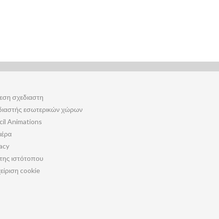
εση σχεδιαστη
διαστής εσωτερικών χώρων
cil Animations
ιέρα
acy
της ιστότοπου
είριση cookie