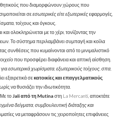
αισθητικούς που διαμορφώνουν χώρους που
ησιμοποιείται σε
εσωτερικές είτε εξωτερικές
εφαρμογές,
σματα, τοίχους και όγκους.
 και ολοκληρώνεται με το χέρι, τονίζοντας την
εων. Το σύστημα περιλαμβάνει συμπαγή και κοίλα
τας συνθέσεις που κυμαίνονται από το μινιμαλιστικό
οιχείο
που προσφέρει διαφάνεια και απτική αίσθηση.
 για
εσωτερικά χωρίσματα, εξωτερικούς τοίχους, σπα,
δει εξαιρετικά σε
κατοικίες και επαγγελματικούς
ωρίς να θυσιάζει την ιδιωτικότητα.
Με το
Jali από τη Mutina
στη La Mercanti, αποκτάτε
εγμένα δείγματα, συμβουλευτική διάταξης και
ματίες να μεταφράσουν τις χειροποίητες επιφάνειες