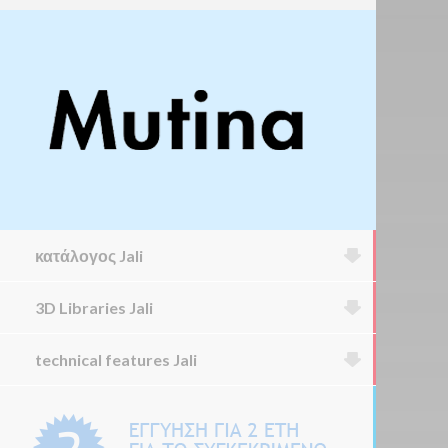
κατάλογος Jali
3D Libraries Jali
technical features Jali