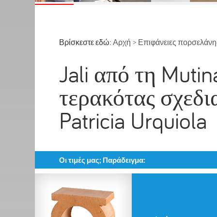
Βρίσκεστε εδώ:
Αρχή
>
Επιφάνειες πορσελάνης
Jali από τη Mutin
τερακότας σχεδι
Patricia Urquiola
Οι τιμές μας; Παράδειγμα: