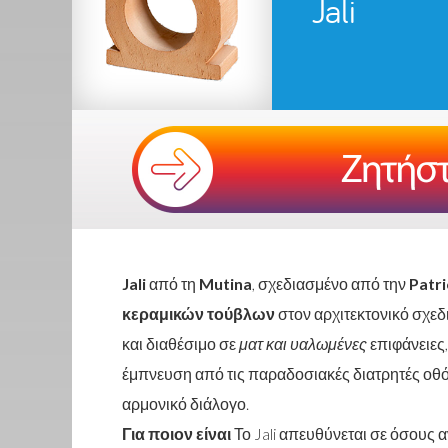
Jali
Jali
από τη
Mutina
, σχεδιασμένο από την
Patri
κεραμικών τούβλων
στον αρχιτεκτονικό σχε
και διαθέσιμο σε
ματ και υαλωμένες
επιφάνειες,
έμπνευση από τις παραδοσιακές διατρητές οθό
αρμονικό διάλογο.
Για ποιον είναι
Το Jali απευθύνεται σε όσους 