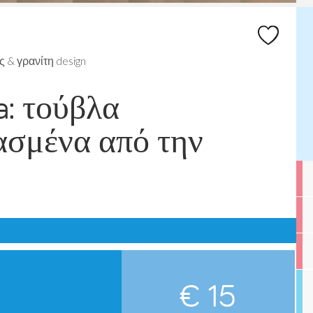
 & γρανίτη design
a: τούβλα
ασμένα από την
€ 15