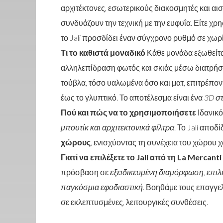
αρχιτέκτονες, εσωτερικούς διακοσμητές και 
συνδυάζουν την τεχνική με την ευφυΐα. Είτε χρ
το Jali προσδίδει έναν σύγχρονο ρυθμό σε χωρί
Τι το καθιστά μοναδικό
Κάθε μονάδα εξωθείται
αλληλεπίδραση φωτός και σκιάς μέσω διατρήσ
τούβλα, τόσο υαλωμένα όσο και ματ, επιτρέπον
έως το γλυπτικό. Το αποτέλεσμα είναι ένα
3D στ
Πού και πώς να το χρησιμοποιήσετε
Ιδανικό
μπουτίκ και αρχιτεκτονικά φίλτρα
. Το Jali αποδί
χώρους
, ενισχύοντας τη συνέχεια του χώρου χ
Γιατί να επιλέξετε το Jali από τη La Mercanti
πρόσβαση σε
εξειδικευμένη διαμόρφωση, επιλ
παγκόσμια εφοδιαστική
. Βοηθάμε τους επαγγελ
σε εκλεπτυσμένες, λειτουργικές συνθέσεις.