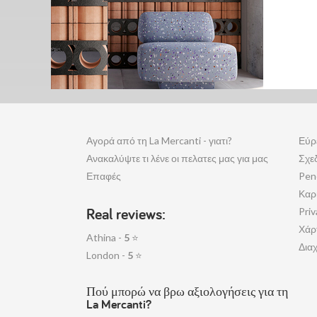
Αγορά από τη La Mercanti - γιατι?
Εύρ
Ανακαλύψτε τι λένε οι πελατες μας για μας
Σχε
Επαφές
Pen
Καρ
Real reviews:
Priv
Χάρ
Athina -
5
⭐
Διαχ
London -
5
⭐
Πού μπορώ να βρω αξιολογήσεις για τη
La Mercanti?