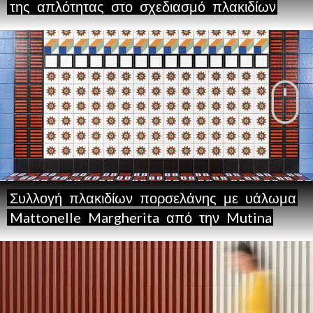
της
απλότητας
στο
σχεδιασμό
πλακιδίων
Συλλογή
πλακιδίων
πορσελάνης
με
υάλωμα
Mattonelle
Margherita
από
την
Mutina