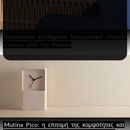
Χειροποίητα
εξωθημένα
διαχωριστικά
στοιχεία
Celosia
από
την
Mutina
Mutina
Pico:
η
επιτομή
της
κομψότητας
και