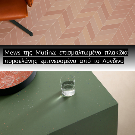
Mews
της
Mutina:
επισμαλτωμένα
πλακίδια
πορσελάνης
εμπνευσμένα
από
το
Λονδίνο