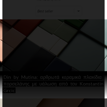
Din
by
Mutina:
αρθρωτά
κεραμικά
πλακίδια
πορσελάνης
με
υάλωση
από
τον
Konstantin
Grcic