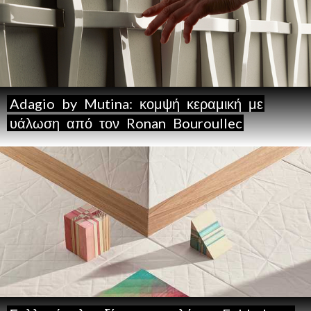
Adagio
by
Mutina:
κομψή
κεραμική
με
υάλωση
από
τον
Ronan
Bouroullec