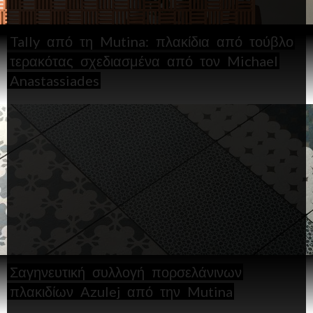
Tally
από
τη
Mutina:
πλακίδια
από
τούβλο
τερακότας
σχεδιασμένα
από
τον
Michael
Anastassiades
Σαγηνευτική
συλλογή
πορσελάνινων
πλακιδίων
Azulej
από
την
Mutina