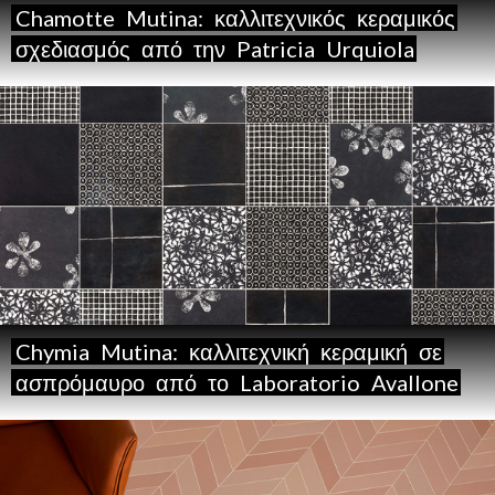
Chamotte
Mutina:
καλλιτεχνικός
κεραμικός
σχεδιασμός
από
την
Patricia
Urquiola
Chymia
Mutina:
καλλιτεχνική
κεραμική
σε
ασπρόμαυρο
από
το
Laboratorio
Avallone