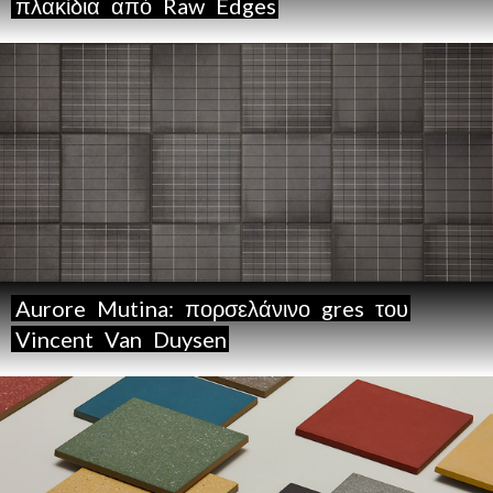
πλακίδια
από
Raw
Edges
Aurore
Mutina:
πορσελάνινο
gres
του
Vincent
Van
Duysen