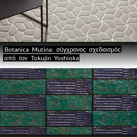
Botanica
Mutina:
σύγχρονος
σχεδιασμός
από
τον
Tokujin
Yoshioka