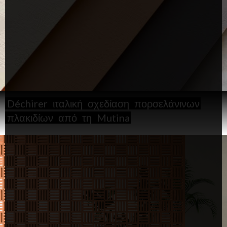
Déchirer
ιταλική
σχεδίαση
πορσελάνινων
πλακιδίων
από
τη
Mutina