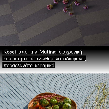
Kosei
από
την
Mutina:
διαχρονική
κομψότητα
σε
εξωθημένο
αδιαφανές
πορσελανάτο
κεραμικό