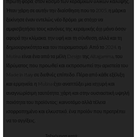
πρώτη φορά, στον κόσμο των κεραμικών υλικών κάλυψης.
Ήταν χάρη σε αυτήν την διαίσθηση που το 2005, η μάρκα
ξεκίνησε έναν εντελώς νέο δρόμο, με στόχο να
αμφισβητήσει τους κανόνες της κεραμικής όχι μόνο όσον
αφορά την κλίμακα, την υφή και τη σύνθεση, αλλά και τη
δημιουργικότητα και τον πειραματισμό. Από το 2024, η
Mutina είναι ένα από τα μέλη Design της Altagamma, του
Ιδρύματος που προωθεί και εκπροσωπεί την αριστεία του
Made in Italy σε διεθνές επίπεδο. Πέρα από κάθε εξέλιξη
και ερμηνεία, η Mutina έχει αναπτύξει μια ισχυρή και
αναγνωρίσιμη ταυτότητα, χάρη και στην ουσιαστική υψηλή
ποιότητα του προϊόντος: καινοτόμο αλλά τέλεια
ισορροπημένο και ελκυστικό, ένα προϊόν που προτρέπει
να το αγγίξεις.
Ταξινόμηση κατά: