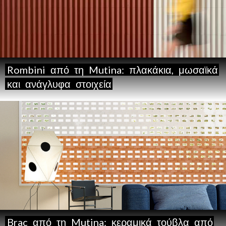
Rombini
από
τη
Mutina:
πλακάκια,
μωσαϊκά
και
ανάγλυφα
στοιχεία
Brac
από
τη
Mutina:
κεραμικά
τούβλα
από