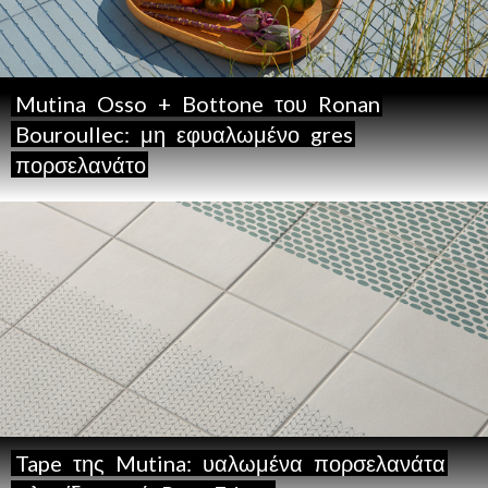
Mutina
Osso
+
Bottone
του
Ronan
Bouroullec:
μη
εφυαλωμένο
gres
πορσελανάτο
Tape
της
Mutina:
υαλωμένα
πορσελανάτα