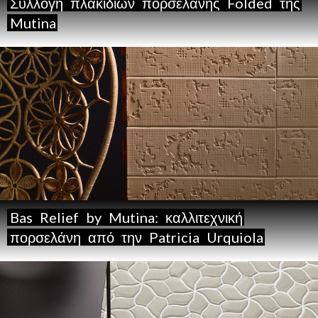
Συλλογή
πλακιδίων
πορσελάνης
Folded
της
Mutina
Bas
Relief
by
Mutina:
καλλιτεχνική
πορσελάνη
από
την
Patricia
Urquiola