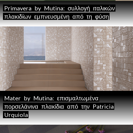
Primavera
by
Mutina:
συλλογή
ιταλικών
πλακιδίων
εμπνευσμένη
από
τη
φύση
Mater
by
Mutina:
επισμαλτωμένα
πορσελάνινα
πλακίδια
από
την
Patricia
Urquiola