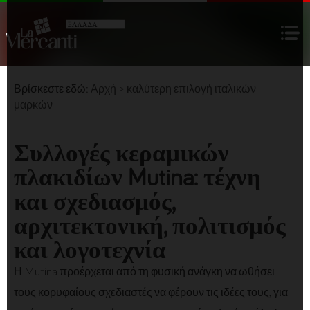
Βρίσκεστε εδώ:
Αρχή
>
καλύτερη επιλογή
ιταλικών
μαρκών
Συλλογές κεραμικών
πλακιδίων Mutina: τέχνη
και σχεδιασμός,
αρχιτεκτονική, πολιτισμός
και λογοτεχνία
Η Mutina προέρχεται από τη φυσική ανάγκη να ωθήσει
τους κορυφαίους σχεδιαστές να φέρουν τις ιδέες τους, για