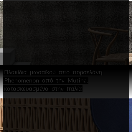
Πλακίδια
μωσαϊκού
από
πορσελάνη
Phenomenon
από
την
Mutina,
κατασκευασμένα
στην
Ιταλία