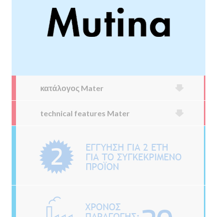
κατάλογος Mater
technical features Mater