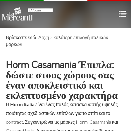
Βρίσκεστε εδώ:
Αρχή
>
καλύτερη επιλογή
ιταλικών
μαρκών
Horm Casamania Έπιπλα:
δώστε στους χώρους σας
έναν αποκλειστικό και
εκλεπτυσμένο χαρακτήρα
Η
Horm Italia
είναι ένας Ιταλός κατασκευαστής υψηλής
ποιότητας σχεδιαστικών επίπλων για το σπίτι και το
contract. Συγκεντρώνει τις μάρκες Horm, Casamania και
Orizzonti Italia. Διακοσμούμε τους χώρους διαβίωσης