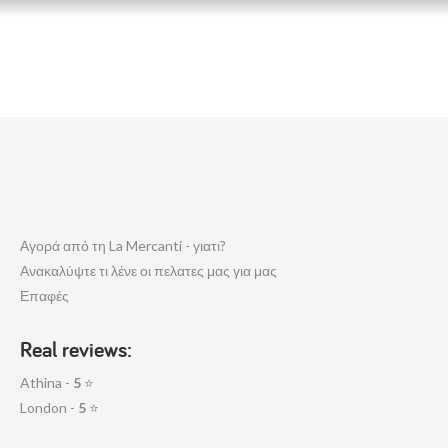
Αγορά από τη La Mercanti - γιατι?
Ανακαλύψτε τι λένε οι πελατες μας για μας
Επαφές
Real reviews:
Athina -
5
⭐
London -
5
⭐