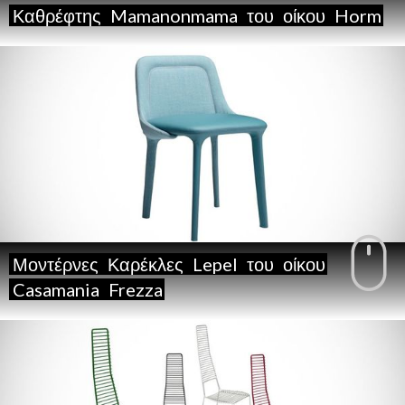
Καθρέφτης
Mamanonmama
του
οίκου
Horm
Μοντέρνες
Καρέκλες
Lepel
του
οίκου
Casamania
Frezza