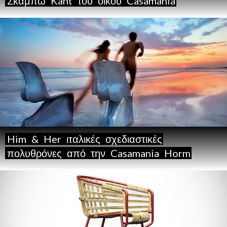
Σκαμπώ
Kant
του
οίκου
Casamania
Him
&
Her
ιταλικές
σχεδιαστικές
πολυθρόνες
από
την
Casamania
Horm