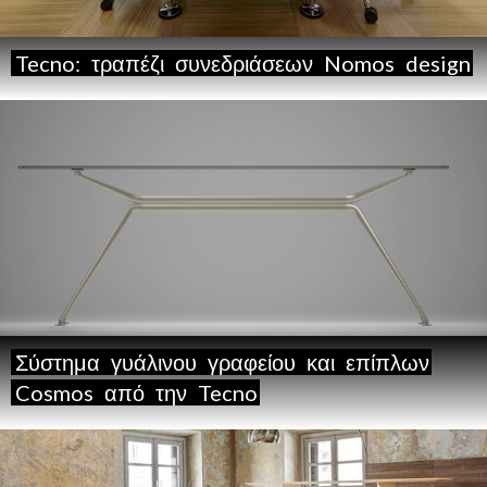
Tecno:
τραπέζι
συνεδριάσεων
Nomos
design
Σύστημα
γυάλινου
γραφείου
και
επίπλων
Cosmos
από
την
Tecno