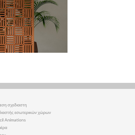
εση σχεδιαστη
διαστής εσωτερικών χώρων
cil Animations
ιέρα
acy