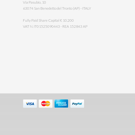
Via Pasubio, 10
63074 San Benedetto del Tronto (AP) - ITALY
Fully Paid Share Capital € 10.200
VAT N. IT01525090443 - REA 152843 AP