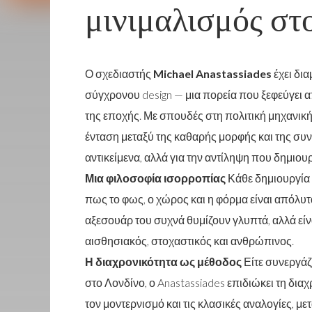
μινιμαλισμός στ
Ο σχεδιαστής
Michael Anastassiades
έχει δι
σύγχρονου design — μια πορεία που ξεφεύγει 
της εποχής. Με σπουδές στη πολιτική μηχανική 
ένταση μεταξύ της καθαρής μορφής και της συ
αντικείμενα, αλλά για την αντίληψη που δημιου
Μια φιλοσοφία ισορροπίας
Κάθε δημιουργία 
πως το φως, ο χώρος και η φόρμα είναι απόλυτα
αξεσουάρ του συχνά θυμίζουν γλυπτά, αλλά είνα
αισθησιακός, στοχαστικός και ανθρώπινος.
Η διαχρονικότητα ως μέθοδος
Είτε συνεργάζε
στο Λονδίνο, ο Anastassiades επιδιώκει τη δια
τον μοντερνισμό και τις κλασικές αναλογίες, μ