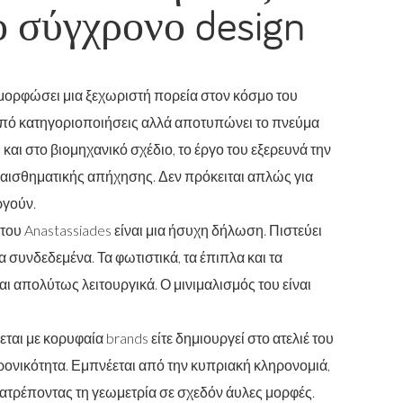
ο σύγχρονο design
αμορφώσει μια ξεχωριστή πορεία στον κόσμο του
από κατηγοριοποιήσεις αλλά αποτυπώνει το πνεύμα
και στο βιομηχανικό σχέδιο, το έργο του εξερευνά την
ναισθηματικής απήχησης. Δεν πρόκειται απλώς για
ργούν.
του Anastassiades είναι μια ήσυχη δήλωση. Πιστεύει
 συνδεδεμένα. Τα φωτιστικά, τα έπιπλα και τα
ι απολύτως λειτουργικά. Ο μινιμαλισμός του είναι
ται με κορυφαία brands είτε δημιουργεί στο ατελιέ του
χρονικότητα. Εμπνέεται από την κυπριακή κληρονομιά,
ετατρέποντας τη γεωμετρία σε σχεδόν άυλες μορφές.