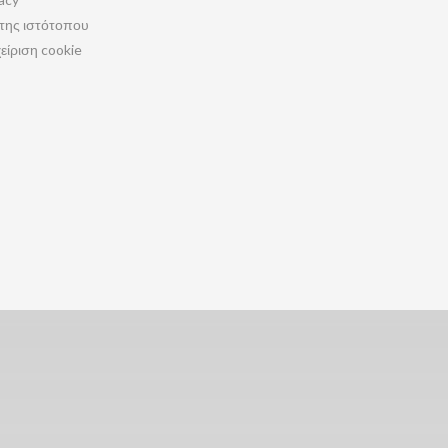
της ιστότοπου
είριση cookie