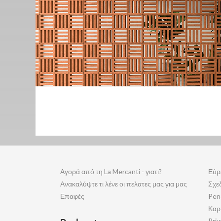
Αγορά από τη La Mercanti - γιατι?
Εύρ
Ανακαλύψτε τι λένε οι πελατες μας για μας
Σχε
Επαφές
Pen
Καρ
Priv