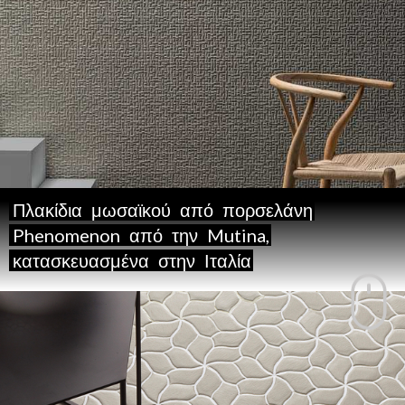
Πλακίδια
μωσαϊκού
από
πορσελάνη
Phenomenon
από
την
Mutina,
κατασκευασμένα
στην
Ιταλία