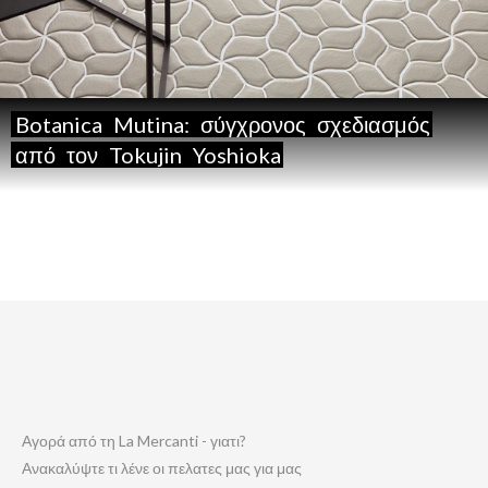
Botanica
Mutina:
σύγχρονος
σχεδιασμός
από
τον
Tokujin
Yoshioka
Αγορά από τη La Mercanti - γιατι?
Ανακαλύψτε τι λένε οι πελατες μας για μας