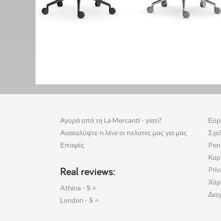
Αγορά από τη La Mercanti - γιατι?
Εύρ
Ανακαλύψτε τι λένε οι πελατες μας για μας
Σχε
Επαφές
Pen
Καρ
Real reviews:
Priv
Χάρ
Athina -
5
⭐
Διαχ
London -
5
⭐