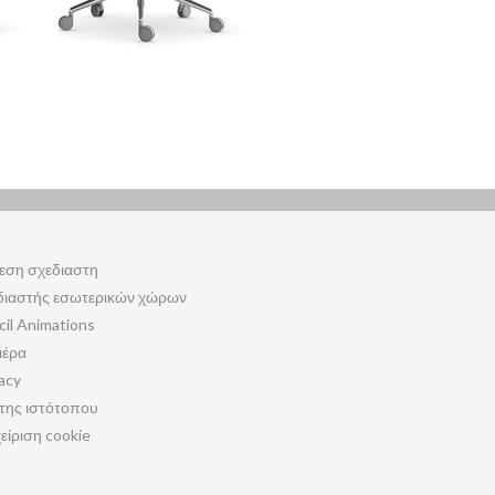
εση σχεδιαστη
διαστής εσωτερικών χώρων
cil Animations
ιέρα
acy
της ιστότοπου
είριση cookie