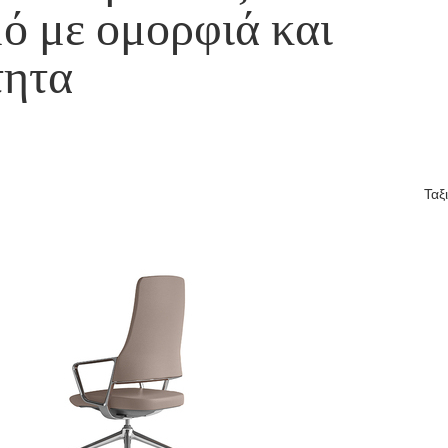
μό με ομορφιά και
τητα
Ταξ