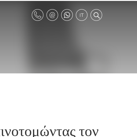
αινοτομώντας τον