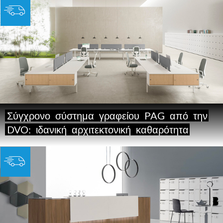
Σύγχρονο
σύστημα
γραφείου
PAG
από
την
DVO:
ιδανική
αρχιτεκτονική
καθαρότητα