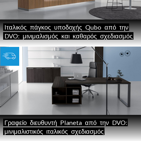
Ιταλικός
πάγκος
υποδοχής
Qubo
από
την
DVO:
μινιμαλισμός
και
καθαρός
σχεδιασμός
Γραφείο
διευθυντή
Planeta
από
την
DVO:
μινιμαλιστικός
ιταλικός
σχεδιασμός