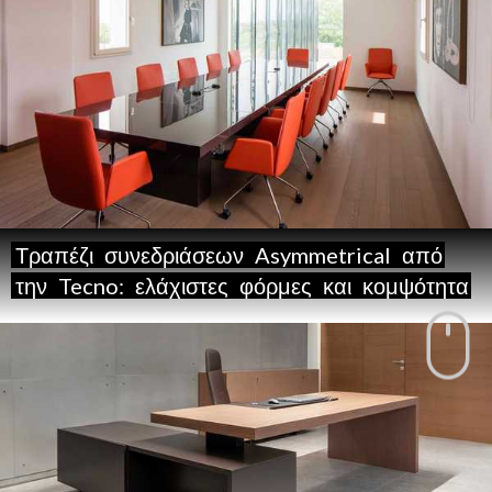
Τραπέζι
συνεδριάσεων
Asymmetrical
από
την
Tecno:
ελάχιστες
φόρμες
και
κομψότητα