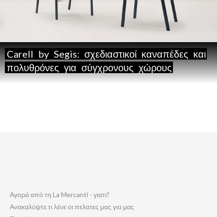
Carell
by
Segis:
σχεδιαστικοί
καναπέδες
και
πολυθρόνες
για
σύγχρονους
χώρους
Αγορά από τη La Mercanti - γιατι?
Ανακαλύψτε τι λένε οι πελατες μας για μας