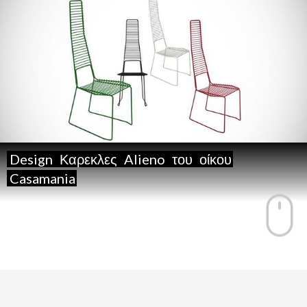
Design
Καρεκλες
Alieno
του
οίκου
Casamania