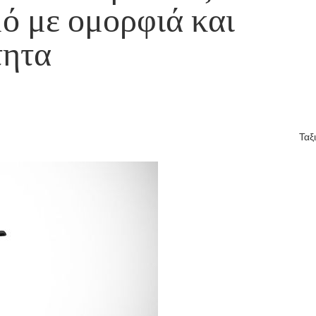
μό με ομορφιά και
τητα
Ταξ