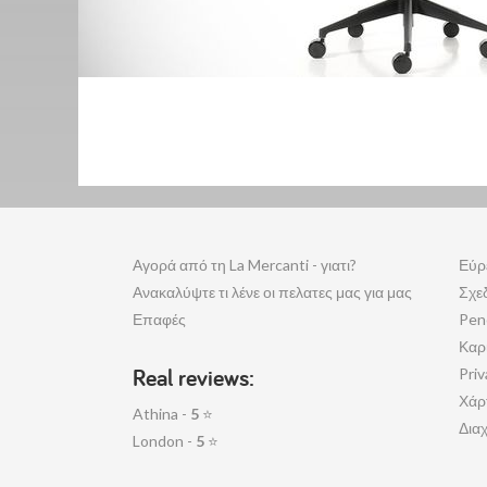
Αγορά από τη La Mercanti - γιατι?
Εύρ
Ανακαλύψτε τι λένε οι πελατες μας για μας
Σχε
Επαφές
Pen
Καρ
Real reviews:
Priv
Χάρ
Athina -
5
⭐
Διαχ
London -
5
⭐