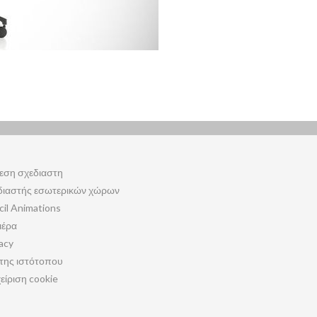
εση σχεδιαστη
διαστής εσωτερικών χώρων
cil Animations
ιέρα
acy
της ιστότοπου
είριση cookie