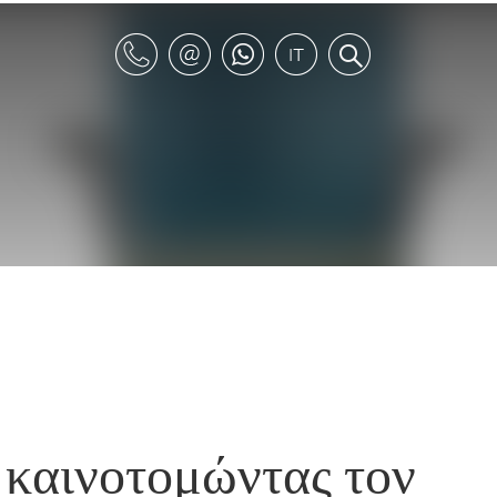
: καινοτομώντας τον